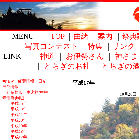
MENU ｜
TOP
｜
由緒
｜
案内
｜
祭典
｜
写真コンテスト
｜
特集
｜
リンク
LINK ｜
神道
｜
お伊勢さん
｜
神さま
｜
とちぎのお社
｜
とちぎの
■NEW 紅葉情報・日光
平成17年
自然情報
紅葉情報 中宮祠(中禅
[10月26
寺湖畔)周辺
平成25年
平成23年
平成21年
平成20年
平成19年
平成18年
平成17年