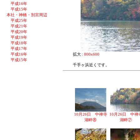
平成16年
平成15年
本社・神橋・別宮周辺
平成25年
平成21年
平成20年
平成19年
平成18年
平成17年
平成16年
拡大 :
800x600
平成15年
千手ヶ浜近くです。
10月26日 中禅寺
10月26日 中禅
湖畔⑧
湖畔⑦